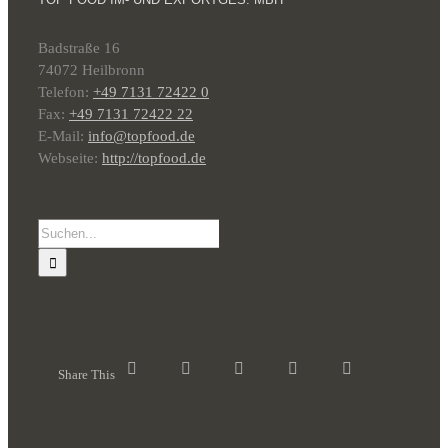
Badstraße 16
74072 Heilbronn
Telefon:
+49 7131 72422 0
Fax:
+49 7131 72422 22
E-Mail:
info@topfood.de
Webseite:
http://topfood.de
Suche
nach:
Share This