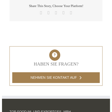
Share This Story, Choose Your Platform!
Facebook
X
LinkedIn
Pinterest
E-
Mail
HABEN SIE FRAGEN?
NEHMEN SIE KONTAKT AUF
TOP FOOD IM- UND EXPORTGES. MBH