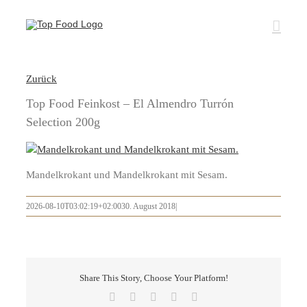
Zum
Inhalt
springen
Zurück
Top Food Feinkost – El Almendro Turrón
Selection 200g
Mandelkrokant und Mandelkrokant mit Sesam.
2026-08-10T03:02:19+02:00
30. August 2018
|
Share This Story, Choose Your Platform!
Facebook
X
LinkedIn
Pinterest
E-