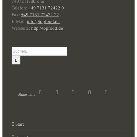
74072 Heilbronn
Telefon:
+49 7131 72422 0
Fax:
+49 7131 72422 22
E-Mail:
info@topfood.de
Webseite:
http://topfood.de
Suche
nach:
Share This
Start