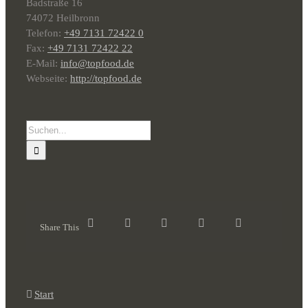
Badstraße 16
74072 Heilbronn
Telefon:
+49 7131 72422 0
Fax:
+49 7131 72422 22
E-Mail:
info@topfood.de
Webseite:
http://topfood.de
Suche
nach:
Share This
Start