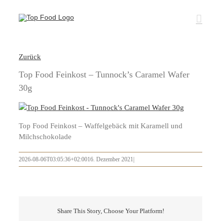
Zum
Inhalt
springen
Zurück
Top Food Feinkost – Tunnock’s Caramel Wafer
30g
Top Food Feinkost – Waffelgebäck mit Karamell und
Milchschokolade
2026-08-06T03:05:36+02:00
16. Dezember 2021
|
Share This Story, Choose Your Platform!