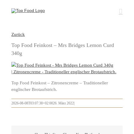
Zum
Inhalt
springen
Zurück
Top Food Feinkost – Mrs Bridges Lemon Curd
340g
Top Food Feinkost – Zitronencreme – Traditioneller
englischer Brotaufstrich.
2026-08-08T03:07:38+02:00
26. März 2022
|