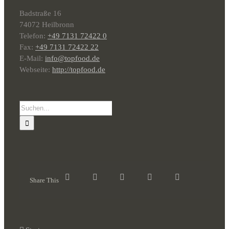
Badstraße 16
74072 Heilbronn
Telefon:
+49 7131 72422 0
Fax:
+49 7131 72422 22
E-Mail:
info@topfood.de
Webseite:
http://topfood.de
Suche
nach:
Share This