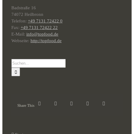
Badstraße 16
74072 Heilbronn
Telefon:
+49 7131 72422 0
Fax:
+49 7131 72422 22
E-Mail:
info@topfood.de
Webseite:
http://topfood.de
Suche
nach:
Share This