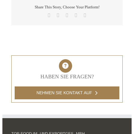
Share This Story, Choose Your Platform!
Facebook
X
LinkedIn
Pinterest
E-
Mail
HABEN SIE FRAGEN?
NEHMEN SIE KONTAKT AUF
TOP FOOD IM- UND EXPORTGES. MBH