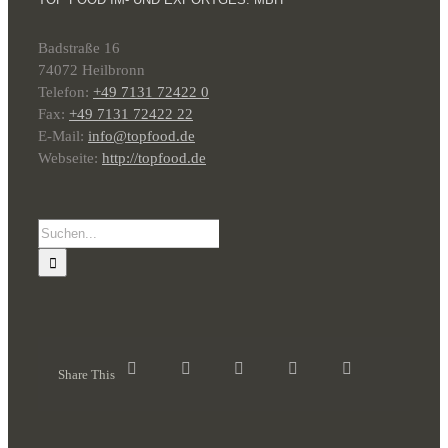
Badstraße 16
74072 Heilbronn
Telefon:
+49 7131 72422 0
Fax:
+49 7131 72422 22
E-Mail:
info@topfood.de
Webseite:
http://topfood.de
Suche
nach:
Share This