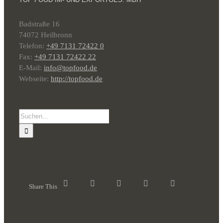
Badstraße 16
74072 Heilbronn
Telefon:
+49 7131 72422 0
Fax:
+49 7131 72422 22
E-Mail:
info@topfood.de
Webseite:
http://topfood.de
Suche
nach:
Share This