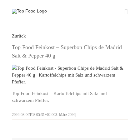
Zum
Inhalt
springen
Zurück
Top Food Feinkost – Superbon Chips de Madrid
Salt & Pepper 40 g
Top Food Feinkost – Kartoffelchips mit Salz und
schwarzem Pfeffer.
2026-08-06T03:05:31+02:00
3. März 2026
|