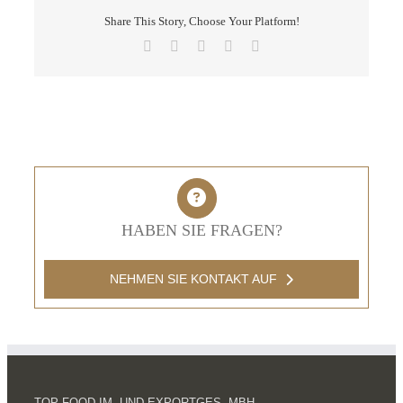
Share This Story, Choose Your Platform!
Facebook
X
LinkedIn
Pinterest
E-
Mail
HABEN SIE FRAGEN?
NEHMEN SIE KONTAKT AUF
TOP FOOD IM- UND EXPORTGES. MBH