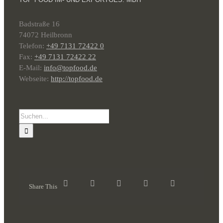
Badstraße 16
74072 Heilbronn
Telefon:
+49 7131 72422 0
Fax:
+49 7131 72422 22
E-Mail:
info@topfood.de
Webseite:
http://topfood.de
Suche
nach:
Share This