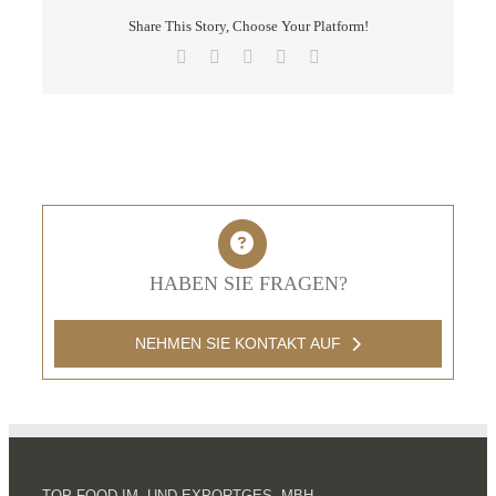
Share This Story, Choose Your Platform!
Facebook
X
LinkedIn
Pinterest
E-
Mail
HABEN SIE FRAGEN?
NEHMEN SIE KONTAKT AUF
TOP FOOD IM- UND EXPORTGES. MBH