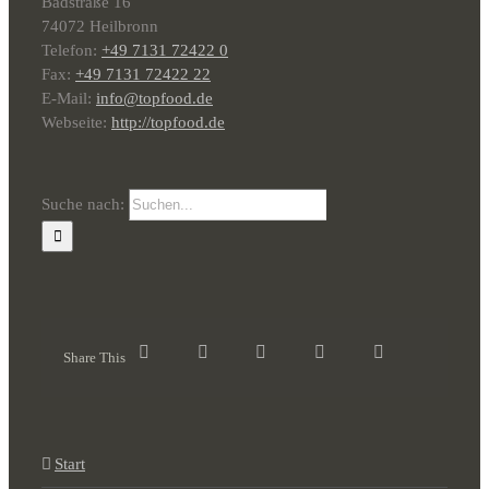
Badstraße 16
74072 Heilbronn
Telefon:
+49 7131 72422 0
Fax:
+49 7131 72422 22
E-Mail:
info@topfood.de
Webseite:
http://topfood.de
Suche nach:
Share This
Start