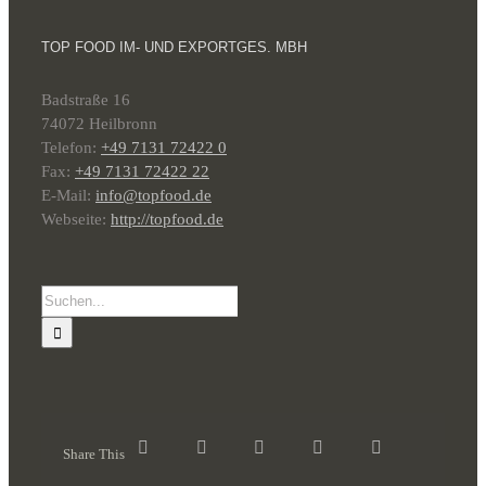
TOP FOOD IM- UND EXPORTGES. MBH
Badstraße 16
74072 Heilbronn
Telefon:
+49 7131 72422 0
Fax:
+49 7131 72422 22
E-Mail:
info@topfood.de
Webseite:
http://topfood.de
Suche
nach:
Share This