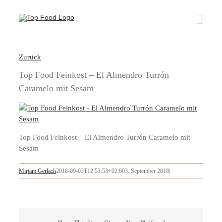
Zum
Inhalt
springen
Zurück
Top Food Feinkost – El Almendro Turrón
Caramelo mit Sesam
Top Food Feinkost – El Almendro Turrón Caramelo mit
Sesam
Mirjam Gerlach
2018-09-03T12:53:53+02:00
3. September 2018
|