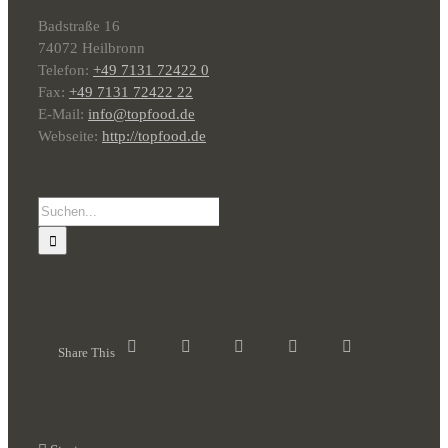
Badstraße 16
74072 Heilbronn
Telefon:
+49 7131 72422 0
Fax:
+49 7131 72422 22
E-Mail:
info@topfood.de
Webseite:
http://topfood.de
Suche
nach:
Share This