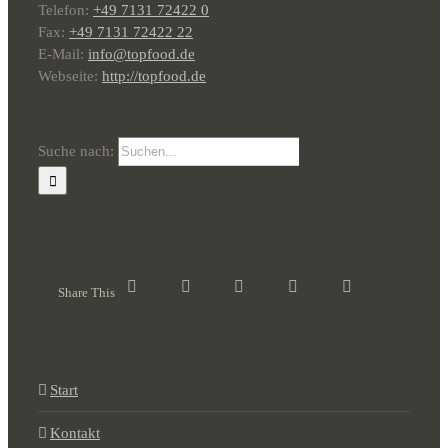
Telefon:
+49 7131 72422 0
Fax:
+49 7131 72422 22
E-Mail:
info@topfood.de
Webseite:
http://topfood.de
Suche nach:
Share This
Start
Kontakt