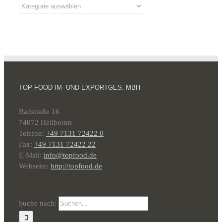
TOP FOOD IM- UND EXPORTGES. MBH
Badstraße 16
74072 Heilbronn
Telefon:
+49 7131 72422 0
Fax:
+49 7131 72422 22
E-Mail:
info@topfood.de
Webseite:
http://topfood.de
Suche nach: