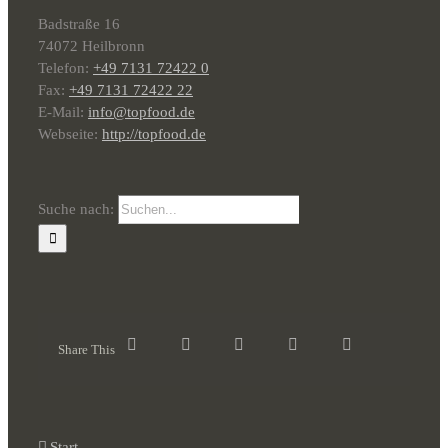
Badstraße 16
74072 Heilbronn
Telefon:
+49 7131 72422 0
Fax:
+49 7131 72422 22
E-Mail:
info@topfood.de
Webseite:
http://topfood.de
Suche nach:
Share This
Start