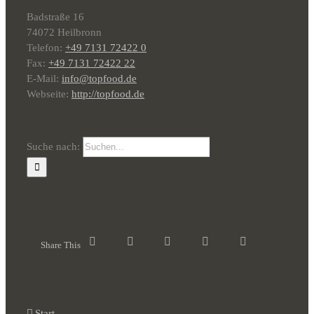
Badstraße 16
74072 Heilbronn
Telefon:
+49 7131 72422 0
Fax:
+49 7131 72422 22
E-Mail:
info@topfood.de
Webseite:
http://topfood.de
Suche nach:
Share This
Start