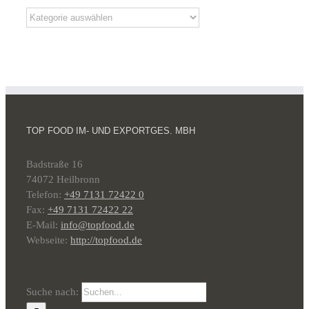
TOP FOOD IM- UND EXPORTGES. MBH
Badstraße 16
74072 Heilbronn
Telefon:
+49 7131 72422 0
Fax:
+49 7131 72422 22
E-Mail:
info@topfood.de
Webseite:
http://topfood.de
Suche nach: