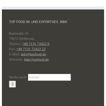
TOP FOOD IM- UND EXPORTGES. MBH
Badstraße 16
74072 Heilbronn
Telefon:
+49 7131 72422 0
Fax:
+49 7131 72422 22
E-Mail:
info@topfood.de
Webseite:
http://topfood.de
Suche nach: