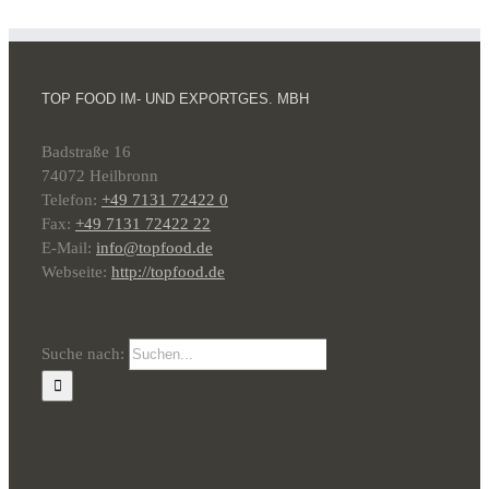
TOP FOOD IM- UND EXPORTGES. MBH
Badstraße 16
74072 Heilbronn
Telefon:
+49 7131 72422 0
Fax:
+49 7131 72422 22
E-Mail:
info@topfood.de
Webseite:
http://topfood.de
Suche nach: