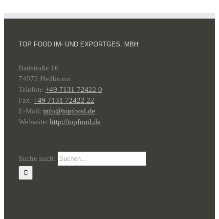
TOP FOOD IM- UND EXPORTGES. MBH
Badstraße 16
74072 Heilbronn
Telefon:
+49 7131 72422 0
Fax:
+49 7131 72422 22
E-Mail:
info@topfood.de
Webseite:
http://topfood.de
Suche nach: