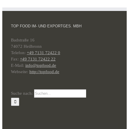
TOP FOOD IM- UND EXPORTGES. MBH
Badstraße 16
74072 Heilbronn
Telefon:
+49 7131 72422 0
Fax:
+49 7131 72422 22
E-Mail:
info@topfood.de
Webseite:
http://topfood.de
Suche nach: