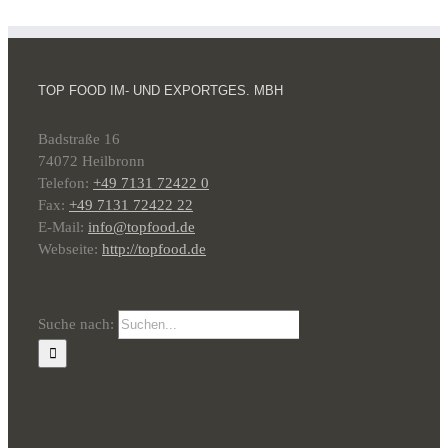
TOP FOOD IM- UND EXPORTGES. MBH
Badstraße 16
74072 Heilbronn
Telefon:
+49 7131 72422 0
Fax:
+49 7131 72422 22
E-Mail:
info@topfood.de
Webseite:
http://topfood.de
Suche nach: