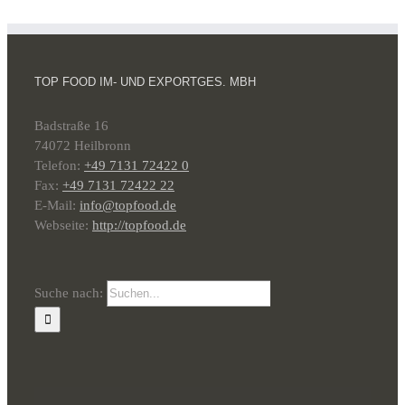
TOP FOOD IM- UND EXPORTGES. MBH
Badstraße 16
74072 Heilbronn
Telefon:
+49 7131 72422 0
Fax:
+49 7131 72422 22
E-Mail:
info@topfood.de
Webseite:
http://topfood.de
Suche nach: