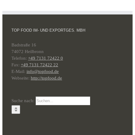
TOP FOOD IM- UND EXPORTGES. MBH
Badstraße 16
74072 Heilbronn
Telefon:
+49 7131 72422 0
Fax:
+49 7131 72422 22
E-Mail:
info@topfood.de
Webseite:
http://topfood.de
Suche nach: