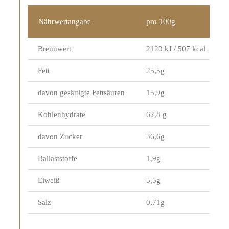
Nährwertangabe
pro 100g
Brennwert
2120 kJ / 507 kcal
Fett
25,5g
davon gesättigte Fettsäuren
15,9g
Kohlenhydrate
62,8 g
davon Zucker
36,6g
Ballaststoffe
1,9g
Eiweiß
5,5g
Salz
0,71g