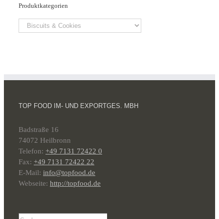
Produktkategorien
TOP FOOD IM- UND EXPORTGES. MBH
Badstraße 16
74072 Heilbronn
Telefon:
+49 7131 72422 0
Fax:
+49 7131 72422 22
E-Mail:
info@topfood.de
Webseite:
http://topfood.de
Suche