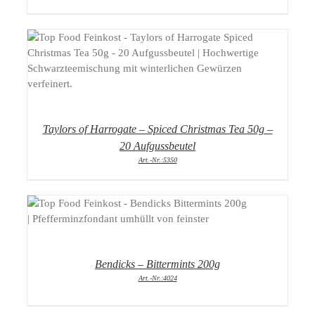
DETAILS
Taylors of Harrogate – Spiced Christmas Tea 50g –
20 Aufgussbeutel
Art.-Nr.:5350
DETAILS
Bendicks – Bittermints 200g
Art.-Nr.:4024