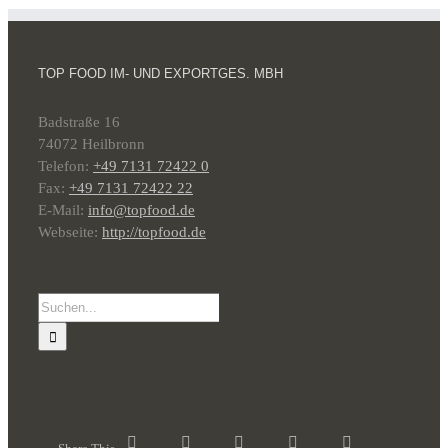
TOP FOOD IM- UND EXPORTGES. MBH
Badstraße 16
74072 Heilbronn
Telefon:
+49 7131 72422 0
Fax:
+49 7131 72422 22
E-Mail:
info@topfood.de
Webseite:
http://topfood.de
Suche
nach: