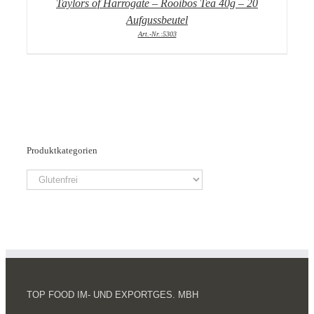
Taylors of Harrogate – Rooibos Tea 40g – 20
Aufgussbeutel
Art.-Nr.:5303
Produktkategorien
TOP FOOD IM- UND EXPORTGES. MBH