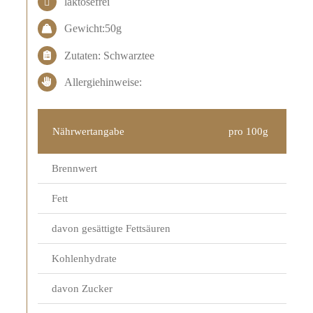
laktosefrei
Gewicht:50g
Zutaten: Schwarztee
Allergiehinweise:
Nährwertangabe
pro 100g
Brennwert
Fett
davon gesättigte Fettsäuren
Kohlenhydrate
davon Zucker