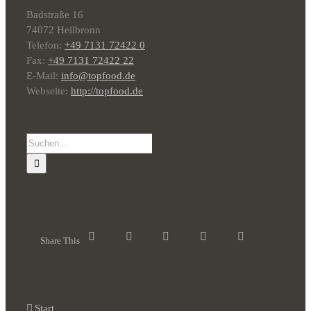
Badstraße 16
74072 Heilbronn
Telefon:
+49 7131 72422 0
Fax:
+49 7131 72422 22
E-Mail:
info@topfood.de
Webseite:
http://topfood.de
Suche
nach:
Share This
Start