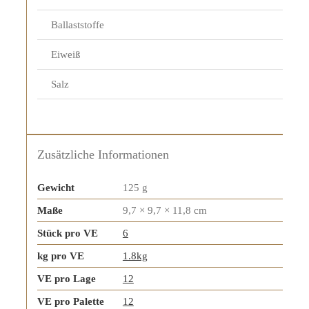
Ballaststoffe
Eiweiß
Salz
Zusätzliche Informationen
Gewicht
125 g
Maße
9,7 × 9,7 × 11,8 cm
Stück pro VE
6
kg pro VE
1.8kg
VE pro Lage
12
VE pro Palette
12