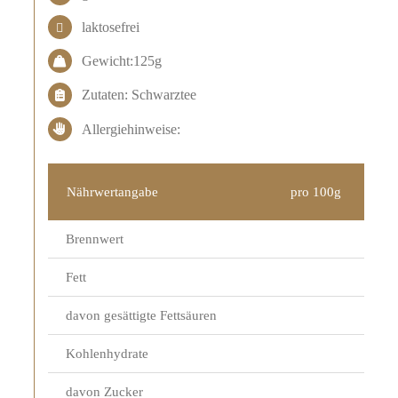
laktosefrei
Gewicht:125g
Zutaten: Schwarztee
Allergiehinweise:
Nährwertangabe
pro 100g
Brennwert
Fett
davon gesättigte Fettsäuren
Kohlenhydrate
davon Zucker