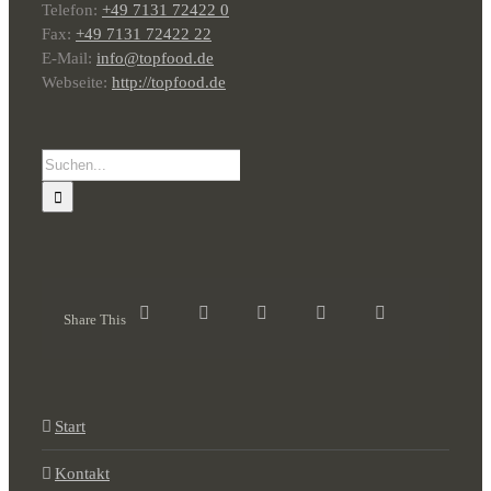
Telefon:
+49 7131 72422 0
Fax:
+49 7131 72422 22
E-Mail:
info@topfood.de
Webseite:
http://topfood.de
Suche
nach:
Share This
Start
Kontakt