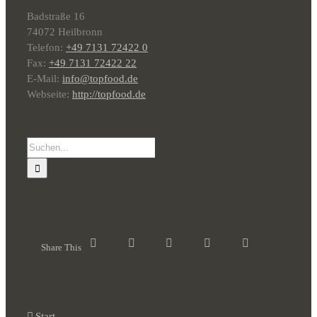
Badstraße 16
74072 Heilbronn
Telefon:
+49 7131 72422 0
Fax:
+49 7131 72422 22
E-Mail:
info@topfood.de
Webseite:
http://topfood.de
Suche
nach:
Share This
Start