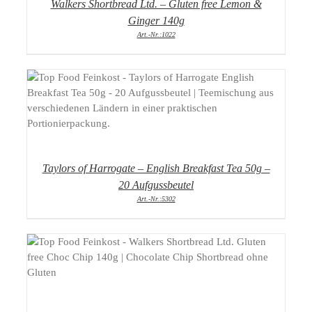
Walkers Shortbread Ltd. – Gluten free Lemon &
Ginger 140g
Art.-Nr.:1022
DETAILS
Taylors of Harrogate – English Breakfast Tea 50g –
20 Aufgussbeutel
Art.-Nr.:5302
DETAILS