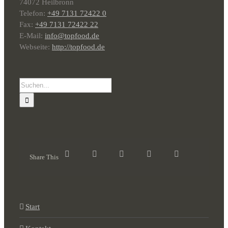
74072 Heilbronn
Telefon:
+49 7131 72422 0
Fax:
+49 7131 72422 22
E-Mail:
info@topfood.de
Webseite:
http://topfood.de
Suche
nach:
Share This
Start