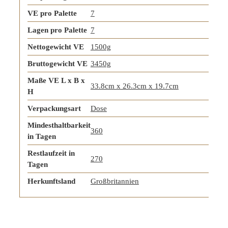
VE pro Palette
7
Lagen pro Palette
7
Nettogewicht VE
1500g
Bruttogewicht VE
3450g
Maße VE L x B x
33.8cm x 26.3cm x 19.7cm
H
Verpackungsart
Dose
Mindesthaltbarkeit
360
in Tagen
Restlaufzeit in
270
Tagen
Herkunftsland
Großbritannien