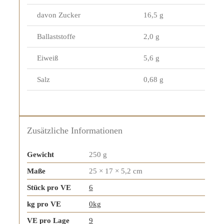
davon Zucker
16,5 g
Ballaststoffe
2,0 g
Eiweiß
5,6 g
Salz
0,68 g
Zusätzliche Informationen
Gewicht
250 g
Maße
25 × 17 × 5,2 cm
Stück pro VE
6
kg pro VE
0kg
VE pro Lage
9