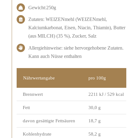
Gewicht:250g
Zutaten: WEIZENmehl (WEIZENmehl,
Kalciumkarbonat, Eisen, Niacin, Thiamin), Butter
(aus MILCH) (35 %), Zucker, Salz
Allergiehinweise: siehe hervorgehobene Zutaten.
Kann auch Nüsse enthalten
Nährwertangabe
pro 100g
Brennwert
2211 kJ / 529 kcal
Fett
30,0 g
davon gesättigte Fettsäuren
18,7 g
Kohlenhydrate
58,2 g