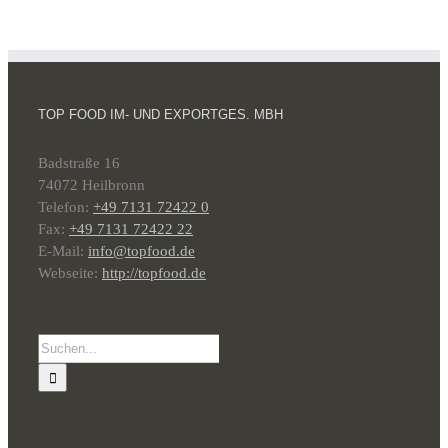
TOP FOOD IM- UND EXPORTGES. MBH
Badstraße 16
74072 Heilbronn
Telefon:
+49 7131 72422 0
Fax:
+49 7131 72422 22
E-Mail:
info@topfood.de
Webseite:
http://topfood.de
Suche
nach: