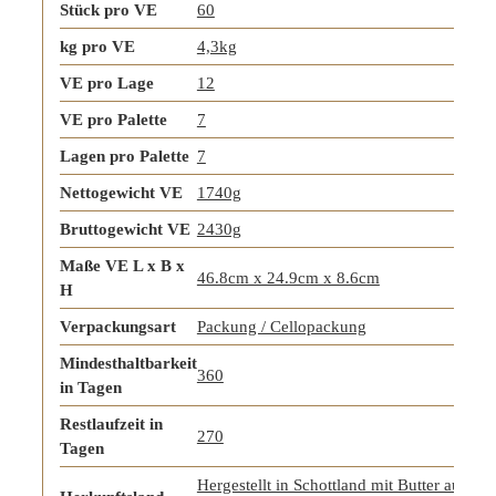
Stück pro VE
60
kg pro VE
4,3kg
VE pro Lage
12
VE pro Palette
7
Lagen pro Palette
7
Nettogewicht VE
1740g
Bruttogewicht VE
2430g
Maße VE L x B x
46.8cm x 24.9cm x 8.6cm
H
Verpackungsart
Packung / Cellopackung
Mindesthaltbarkeit
360
in Tagen
Restlaufzeit in
270
Tagen
Hergestellt in Schottland mit Butter aus