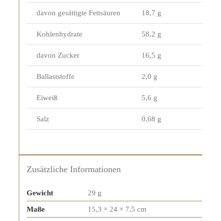
davon gesättigte Fettsäuren
18,7 g
Kohlenhydrate
58,2 g
davon Zucker
16,5 g
Ballaststoffe
2,0 g
Eiweiß
5,6 g
Salz
0,68 g
Zusätzliche Informationen
Gewicht
29 g
Maße
15,3 × 24 × 7,5 cm