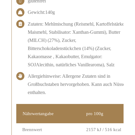
glutenfrei
Gewicht:140g
Zutaten: Mehlmischung (Reismehl, Kartoffelstärke,
Maismehl, Stabilisator: Xanthan-Gummi), Butter
(MILCH) (27%), Zucker,
Bitterschokoladenstückchen (14%) (Zucker,
Kakaomasse , Kakaobutter, Emulgator:
SOJAlecithin, natürliches Vanillearoma), Salz
Allergiehinweise: Allergene Zutaten sind in
Großbuchstaben hervorgehoben. Kann auch Nüsse
enthalten.
Nährwertangabe
pro 100g
Brennwert
2157 kJ / 516 kcal