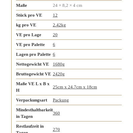
Maße
24 × 8,2 × 4 cm
Stück pro VE
12
kg pro VE
2.42kg
VE pro Lage
20
VE pro Palette
6
Lagen pro Palette
6
Nettogewicht VE
1680g
Bruttogewicht VE
2420g
Maße VE L x B x
25cm x 24.7cm x 18cm
H
Verpackungsart
Packung
Mindesthaltbarkeit
360
in Tagen
Restlaufzeit in
270
Tagen