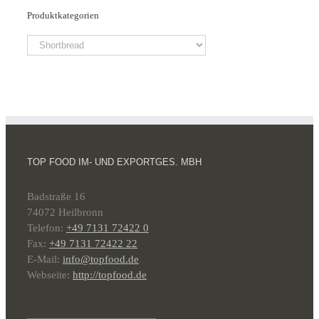
Produktkategorien
TOP FOOD IM- UND EXPORTGES. MBH
Badstraße 16
74072 Heilbronn
Telefon:
+49 7131 72422 0
Fax:
+49 7131 72422 22
E-Mail:
info@topfood.de
Webseite:
http://topfood.de