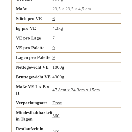
Maße
23,5 × 23,5 × 4,5 cm
Stück pro VE
6
kg pro VE
4.3kg
VE pro Lage
7
VE pro Palette
9
Lagen pro Palette
9
Nettogewicht VE
1800g
Bruttogewicht VE
4300g
Maße VE L x B x
47.8cm x 24.3cm x 15cm
H
Verpackungsart
Dose
Mindesthaltbarkeit
360
in Tagen
Restlaufzeit in
269