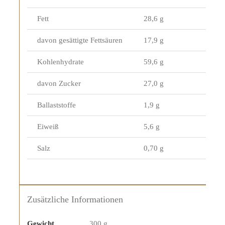
Fett
28,6 g
davon gesättigte Fettsäuren
17,9 g
Kohlenhydrate
59,6 g
davon Zucker
27,0 g
Ballaststoffe
1,9 g
Eiweiß
5,6 g
Salz
0,70 g
Zusätzliche Informationen
Gewicht
300 g