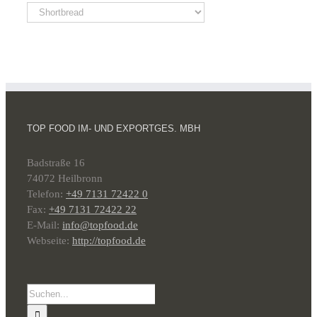
TOP FOOD IM- UND EXPORTGES. MBH
Badstraße 16
74072 Heilbronn
Telefon:
+49 7131 72422 0
Fax:
+49 7131 72422 22
E-Mail:
info@topfood.de
Webseite:
http://topfood.de
Suche
nach: