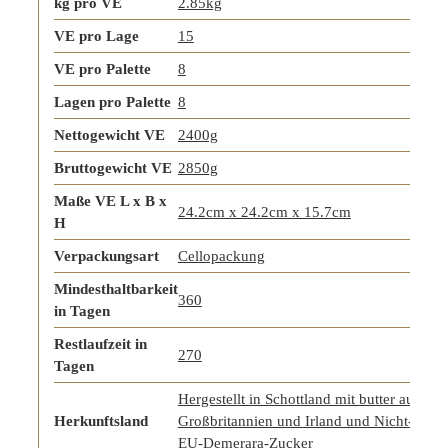
kg pro VE
2.85kg
VE pro Lage
15
VE pro Palette
8
Lagen pro Palette
8
Nettogewicht VE
2400g
Bruttogewicht VE
2850g
Maße VE L x B x
24.2cm x 24.2cm x 15.7cm
H
Verpackungsart
Cellopackung
Mindesthaltbarkeit
360
in Tagen
Restlaufzeit in
270
Tagen
Hergestellt in Schottland mit butter aus
Herkunftsland
Großbritannien und Irland und Nicht-
EU-Demerara-Zucker