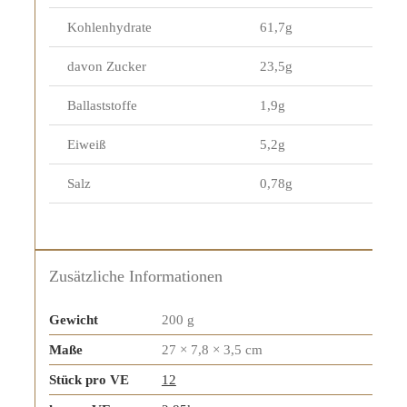
Kohlenhydrate
61,7g
davon Zucker
23,5g
Ballaststoffe
1,9g
Eiweiß
5,2g
Salz
0,78g
Zusätzliche Informationen
Gewicht
200 g
Maße
27 × 7,8 × 3,5 cm
Stück pro VE
12