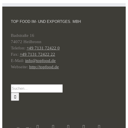
TOP FOOD IM- UND EXPORTGES. MBH
Badstraße 16
74072 Heilbronn
Telefon:
+49 7131 72422 0
Fax:
+49 7131 72422 22
E-Mail:
info@topfood.de
Webseite:
http://topfood.de
Suche
nach: