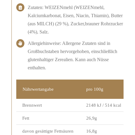
Zutaten: WEIZENmehl (WEIZENmehl,
Kalciumkarbonat, Eisen, Niacin, Thiamin), Butter
(aus MILCH) (29 %), Zucker,brauner Rohrzucker
(4%), Salz.
Allergiehinweise: Allergene Zutaten sind in
Großbuchstaben hervorgehoben, einschließlich
glutenhaltiger Zerealien. Kann auch Nüsse
enthalten.
Nährwertangabe
pro 100g
Brennwert
2148 kJ / 514 kcal
Fett
26,9g
davon gesättigte Fettsäuren
16,8g