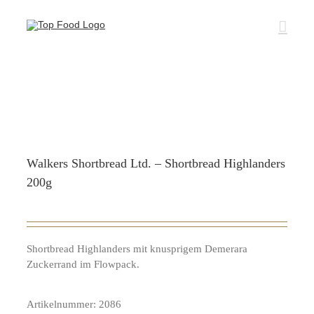
Zum
Inhalt
springen
Walkers Shortbread Ltd. – Shortbread Highlanders
200g
Shortbread Highlanders mit knusprigem Demerara
Zuckerrand im Flowpack.
Artikelnummer:
2086