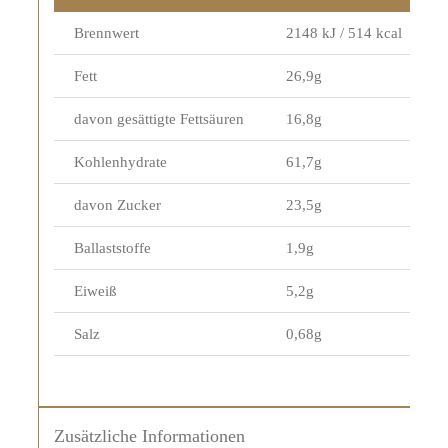
Brennwert
2148 kJ / 514 kcal
Fett
26,9g
davon gesättigte Fettsäuren
16,8g
Kohlenhydrate
61,7g
davon Zucker
23,5g
Ballaststoffe
1,9g
Eiweiß
5,2g
Salz
0,68g
Zusätzliche Informationen