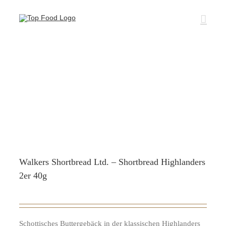
Zum
Inhalt
springen
Walkers Shortbread Ltd. – Shortbread Highlanders
2er 40g
Schottisches Buttergebäck in der klassischen Highlanders