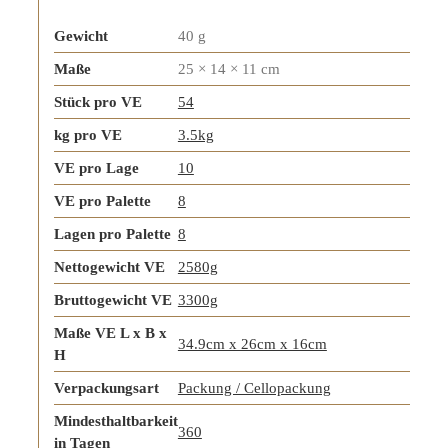
Gewicht
40 g
Maße
25 × 14 × 11 cm
Stück pro VE
54
kg pro VE
3.5kg
VE pro Lage
10
VE pro Palette
8
Lagen pro Palette
8
Nettogewicht VE
2580g
Bruttogewicht VE
3300g
Maße VE L x B x
34.9cm x 26cm x 16cm
H
Verpackungsart
Packung / Cellopackung
Mindesthaltbarkeit
360
in Tagen