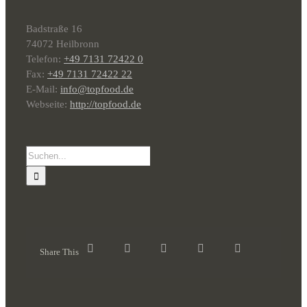
Badstraße 16
74072 Heilbronn
Telefon:
+49 7131 72422 0
Fax:
+49 7131 72422 22
E-Mail:
info@topfood.de
Webseite:
http://topfood.de
Suche
nach:
Share This