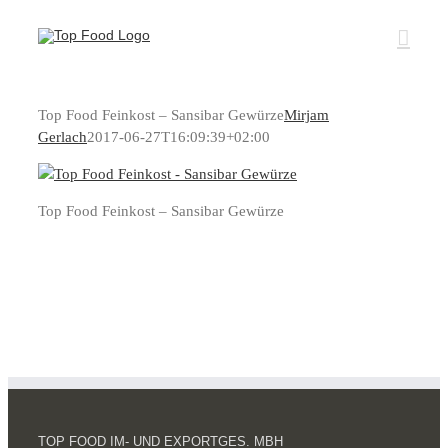
Zum
Inhalt
springen
Top Food Feinkost – Sansibar Gewürze
Mirjam
Gerlach
2017-06-27T16:09:39+02:00
Top Food Feinkost – Sansibar Gewürze
TOP FOOD IM- UND EXPORTGES. MBH