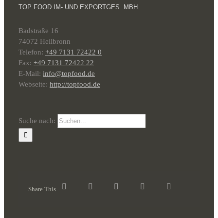
TOP FOOD IM- UND EXPORTGES. MBH
Badstraße 16
74072 Heilbronn
Telefon:
+49 7131 72422 0
Fax:
+49 7131 72422 22
E-Mail:
info@topfood.de
Webseite:
http://topfood.de
Suche nach:
Share This