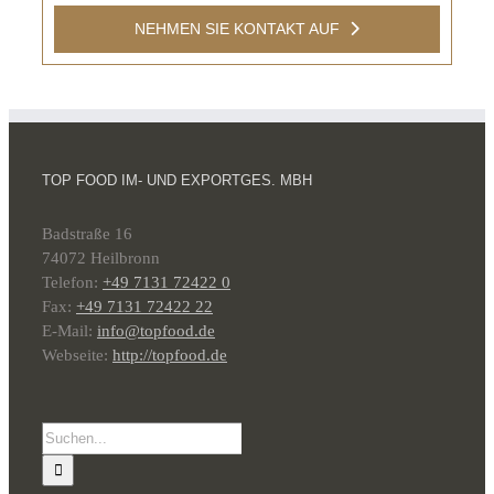
NEHMEN SIE KONTAKT AUF
TOP FOOD IM- UND EXPORTGES. MBH
Badstraße 16
74072 Heilbronn
Telefon:
+49 7131 72422 0
Fax:
+49 7131 72422 22
E-Mail:
info@topfood.de
Webseite:
http://topfood.de
Suche
nach: