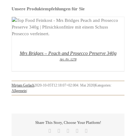
Unsere Produktempfehlungen für Sie
DETAILS
Mrs Bridges – Peach and Prosecco Preserve 340g
Art.-Nr.:1278
Mirjam Gerlach
2020-10-05T12:18:07+02:00
4. Mai 2020
|
Kategorien:
Allgemein
|
Share This Story, Choose Your Platform!
Facebook
X
LinkedIn
Pinterest
E-
Mail