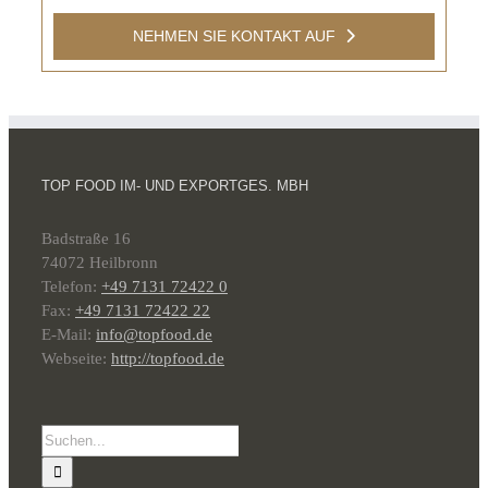
NEHMEN SIE KONTAKT AUF
TOP FOOD IM- UND EXPORTGES. MBH
Badstraße 16
74072 Heilbronn
Telefon:
+49 7131 72422 0
Fax:
+49 7131 72422 22
E-Mail:
info@topfood.de
Webseite:
http://topfood.de
Suche
nach: