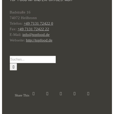
Badstraße 16
74072 Heilbronn
Telefon:
+49 7131 72422 0
Fax:
+49 7131 72422 22
E-Mail:
info@topfood.de
Webseite:
http://topfood.de
Suche
nach:
Share This