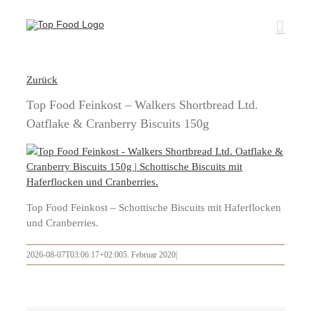
Zum
Inhalt
springen
Zurück
Top Food Feinkost – Walkers Shortbread Ltd.
Oatflake & Cranberry Biscuits 150g
Top Food Feinkost – Schottische Biscuits mit Haferflocken
und Cranberries.
2026-08-07T03:06:17+02:00
5. Februar 2020
|