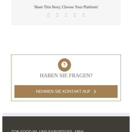
Share This Story, Choose Your Platform!
Facebook
X
LinkedIn
Pinterest
E-
Mail
HABEN SIE FRAGEN?
NEHMEN SIE KONTAKT AUF
TOP FOOD IM- UND EXPORTGES. MBH