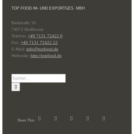
TOP FOOD IM- UND EXPORTGES. MBH
Badstraße 16
74072 Heilbronn
Telefon:
+49 7131 72422 0
Fax:
+49 7131 72422 22
E-Mail:
info@topfood.de
Webseite:
http://topfood.de
Suche
nach:
Share This