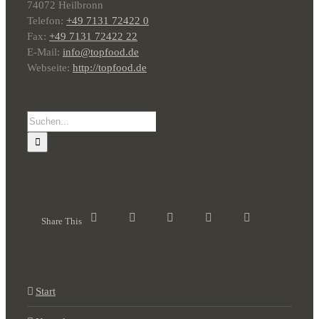
74072 Heilbronn
Telefon:
+49 7131 72422 0
Fax:
+49 7131 72422 22
E-Mail:
info@topfood.de
Webseite:
http://topfood.de
Suche
nach:
Share This
Start