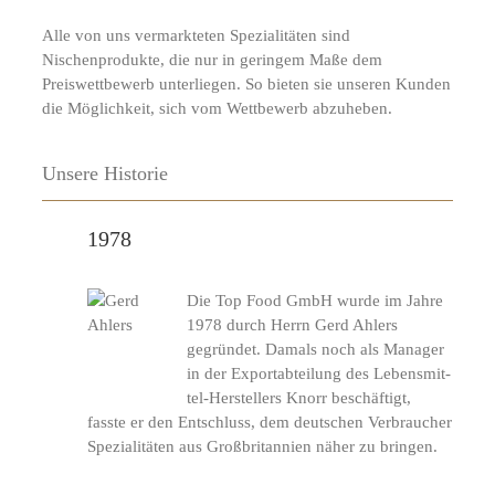
Alle von uns vermarkteten Spezialitäten sind
Nischenprodukte, die nur in geringem Maße dem
Preiswettbewerb unterliegen. So bieten sie unseren Kunden
die Möglichkeit, sich vom Wettbewerb abzuheben.
Unsere Historie
1978
Die Top Food GmbH wurde im Jahre
1978 durch Herrn Gerd Ahlers
gegründet. Damals noch als Manager
in der Ex­port­ab­teil­ung des Le­bens­mit­
tel-­Her­stel­lers Knorr beschäftigt,
fasste er den Entschluss, dem deutschen Verbraucher
Spe­ziali­tät­en aus Groß­brit­annien näher zu bringen.