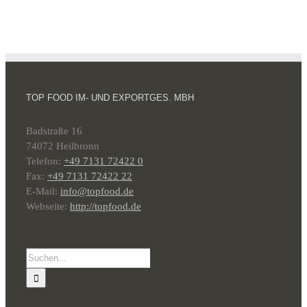
TOP FOOD IM- UND EXPORTGES. MBH
Badstraße 16
74072 Heilbronn
Telefon:
+49 7131 72422 0
Fax:
+49 7131 72422 22
E-Mail:
info@topfood.de
Webseite:
http://topfood.de
Suche
nach: