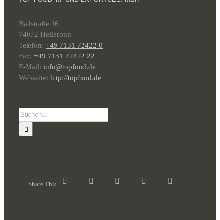
Badstraße 16
74072 Heilbronn
Telefon:
+49 7131 72422 0
Fax:
+49 7131 72422 22
E-Mail:
info@topfood.de
Webseite:
http://topfood.de
Suche
nach:
Share This