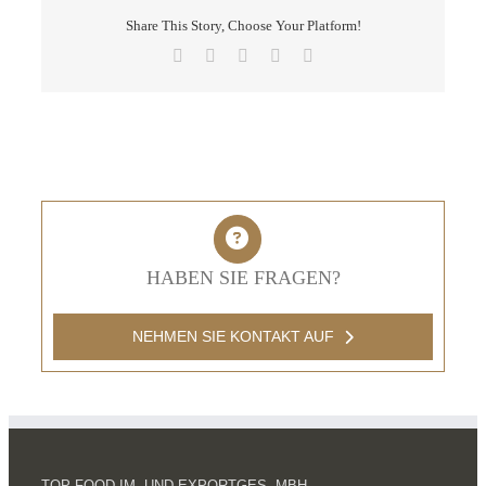
Share This Story, Choose Your Platform!
Facebook
X
LinkedIn
Pinterest
E-
Mail
HABEN SIE FRAGEN?
NEHMEN SIE KONTAKT AUF
TOP FOOD IM- UND EXPORTGES. MBH