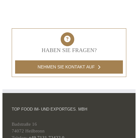
HABEN SIE FRAGEN?
NEHMEN SIE KONTAKT AUF
TOP FOOD IM- UND EXPORTGES. MBH
Badstraße 16
74072 Heilbronn
Telefon:
+49 7131 72422 0