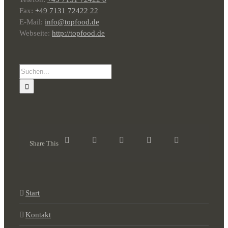
Fax:
+49 7131 72422 22
E-Mail:
info@topfood.de
Webseite:
http://topfood.de
Suche
nach:
Share This
Start
Kontakt