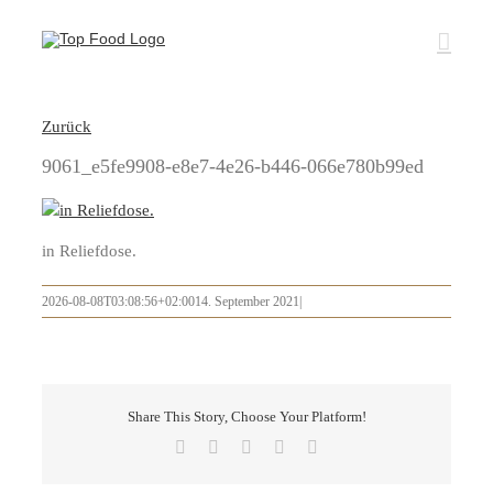
Zum
Inhalt
springen
Zurück
9061_e5fe9908-e8e7-4e26-b446-066e780b99ed
in Reliefdose.
2026-08-08T03:08:56+02:00
14. September 2021
|
Share This Story, Choose Your Platform!
Facebook
X
LinkedIn
Pinterest
E-
Mail