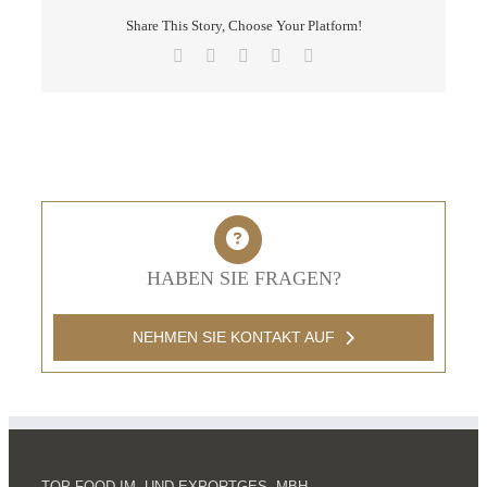
Share This Story, Choose Your Platform!
Facebook
X
LinkedIn
Pinterest
E-
Mail
HABEN SIE FRAGEN?
NEHMEN SIE KONTAKT AUF
TOP FOOD IM- UND EXPORTGES. MBH