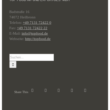
Badstraße 16
74072 Heilbronn
Telefon:
+49 7131 72422 0
Fax:
+49 7131 72422 22
E-Mail:
info@topfood.de
Webseite:
http://topfood.de
Suche
nach:
Share This