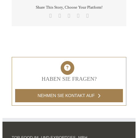
Share This Story, Choose Your Platform!
Facebook
X
LinkedIn
Pinterest
E-
Mail
HABEN SIE FRAGEN?
NEHMEN SIE KONTAKT AUF
TOP FOOD IM- UND EXPORTGES. MBH