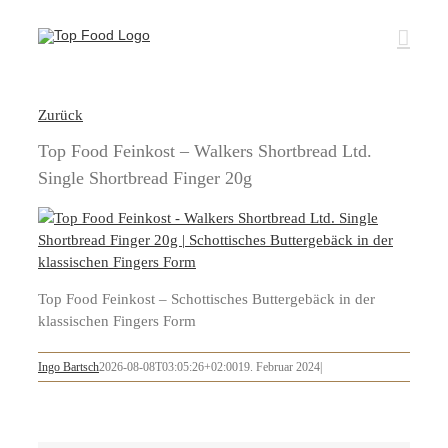
Zum
Inhalt
springen
Zurück
Top Food Feinkost – Walkers Shortbread Ltd.
Single Shortbread Finger 20g
Top Food Feinkost – Schottisches Buttergebäck in der
klassischen Fingers Form
Ingo Bartsch
2026-08-08T03:05:26+02:00
19. Februar 2024
|