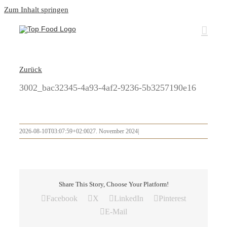
Zum Inhalt springen
Zurück
3002_bac32345-4a93-4af2-9236-5b3257190e16
2026-08-10T03:07:59+02:00
27. November 2024
|
Share This Story, Choose Your Platform!
Facebook
X
LinkedIn
Pinterest
E-Mail