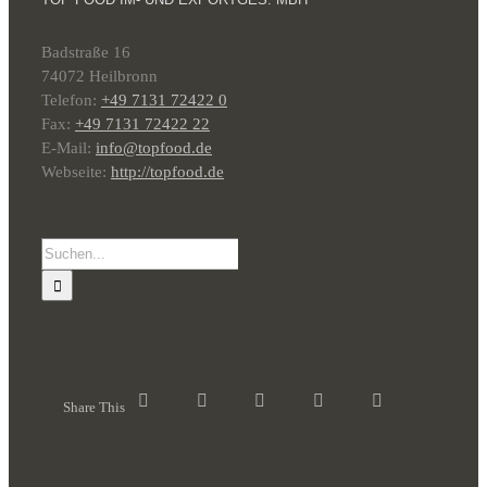
Badstraße 16
74072 Heilbronn
Telefon:
+49 7131 72422 0
Fax:
+49 7131 72422 22
E-Mail:
info@topfood.de
Webseite:
http://topfood.de
Suche
nach:
Share This