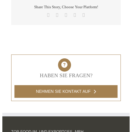
Share This Story, Choose Your Platform!
Facebook
X
LinkedIn
Pinterest
E-
Mail
HABEN SIE FRAGEN?
NEHMEN SIE KONTAKT AUF
TOP FOOD IM- UND EXPORTGES. MBH