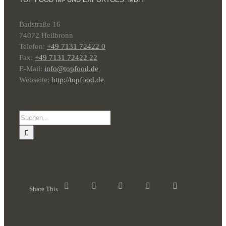
Badstraße 16
74072 Heilbronn
Telefon:
+49 7131 72422 0
Fax:
+49 7131 72422 22
E-Mail:
info@topfood.de
Webseite:
http://topfood.de
Suche
nach:
Share This