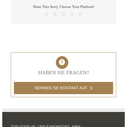
Share This Story, Choose Your Platform!
Facebook
X
LinkedIn
Pinterest
E-
Mail
HABEN SIE FRAGEN?
NEHMEN SIE KONTAKT AUF
TOP FOOD IM- UND EXPORTGES. MBH