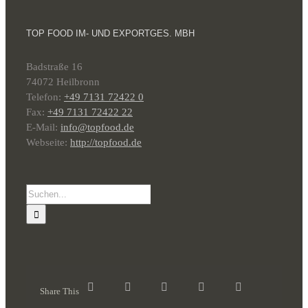
TOP FOOD IM- UND EXPORTGES. MBH
Badstraße 16
74072 Heilbronn
Telefon:
+49 7131 72422 0
Fax:
+49 7131 72422 22
E-Mail:
info@topfood.de
Webseite:
http://topfood.de
Suche
nach:
Share This